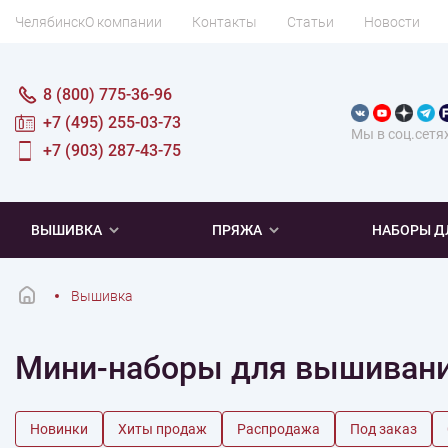
Челябинск
О компании
Контакты
Статьи
Новости
8 (800) 775-36-96
+7 (495) 255-03-73
Мы в соц.сетя
+7 (903) 287-43-75
ВЫШИВКА
ПРЯЖА
НАБОРЫ Д
Вышивка
ПОПУЛЯРНОЕ
ПОПУЛЯРНОЕ
ПО ТИПУ
ДЛЯ ВЫШИВАНИЯ
Мини-наборы для вышивания
Новинки
Новинки
Микровышивка
Мулине
Нитки DMC
Хиты продаж
Распродажа
Наборы для вязания одежды
Нитки Madeira
Летняя пряжа
Распродажа
Нитки Rico Design
Под заказ
Мягкая
Наборы 
Пушис
Част
Новинки
Хиты продаж
Распродажа
Под заказ
ПО ТЕМАТИКЕ
ДЛЯ РУКОДЕЛИЯ