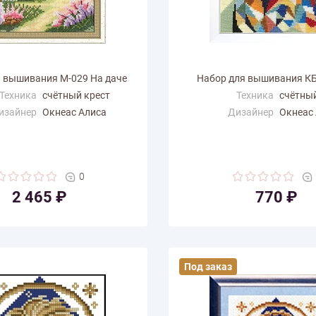
 вышивания М-029 На даче
Набор для вышивания КБ
Техника
счётный крест
Техника
счётный
изайнер
Окнеас Алиса
Дизайнер
Окнеас
змер по
14.8
Размер по
14.5
али (см)
горизонтали (см)
ертикали
14.8
Размер по вертикали
14.5
(см)
(см)
0
 цветов
32
Количество цветов
23
2 465 ₽
770 ₽
Под заказ