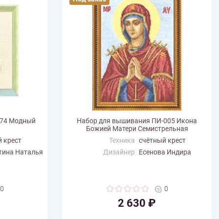
074 Модный
Набор для вышивания ПИ-005 Икона
Божией Матери Семистрельная
 крест
Техника
счётный крест
тина Наталья
Дизайнер
Есенова Индира
Размер по
7.5
горизонтали (см)
Размер по вертикали
10.5
0
0
(см)
2 630 ₽
Количество цветов
19