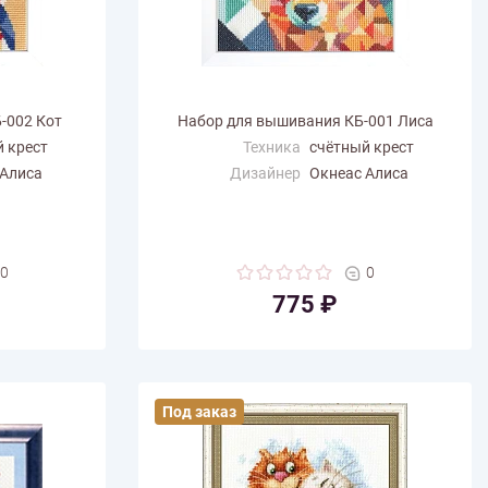
-002 Кот
Набор для вышивания КБ-001 Лиса
 крест
Техника
счётный крест
 Алиса
Дизайнер
Окнеас Алиса
Размер по
14.5
горизонтали (см)
Размер по вертикали
14.5
(см)
0
0
Количество цветов
28
775 ₽
Под заказ