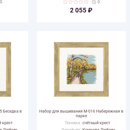
0
0
(см)
2 055 ₽
Количество цветов
16
 Беседка в
Набор для вышивания М-016 Набережная в
парке
 крест
Техника
счётный крест
а Любовь
Дизайнер
Комкова Любовь