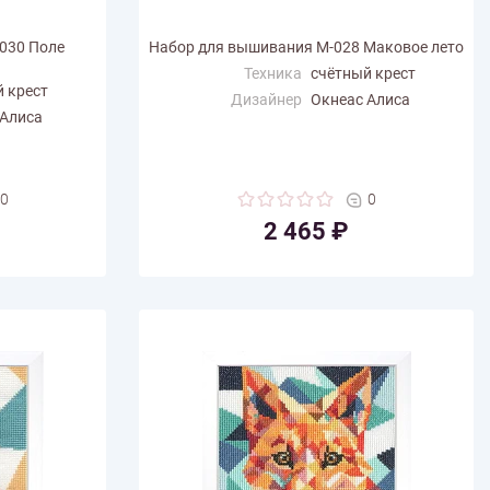
030 Поле
Набор для вышивания М-028 Маковое лето
Техника
счётный крест
 крест
Дизайнер
Окнеас Алиса
 Алиса
Размер по
14.8
горизонтали (см)
Размер по вертикали
14.8
(см)
0
0
Количество цветов
32
2 465 ₽