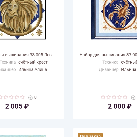
ля вышивания ЗЗ-005 Лев
Набор для вышивания ЗЗ-0
Техника
счётный крест
Техника
счётный
изайнер
Ильина Алина
Дизайнер
Ильина
змер по
11
Размер по
11
али (см)
горизонтали (см)
ертикали
11
Размер по вертикали
11
(см)
(см)
0
 цветов
6
Количество цветов
6
2 005 ₽
2 000 ₽
Под заказ