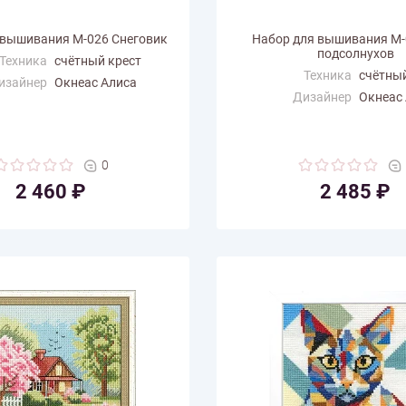
 вышивания М-026 Снеговик
Набор для вышивания М-
подсолнухов
Техника
счётный крест
Техника
счётный
изайнер
Окнеас Алиса
Дизайнер
Окнеас
змер по
14.8
али (см)
Размер по
14.8
горизонтали (см)
ертикали
14.8
(см)
Размер по вертикали
14.8
0
(см)
 цветов
25
2 460 ₽
2 485 ₽
Количество цветов
30