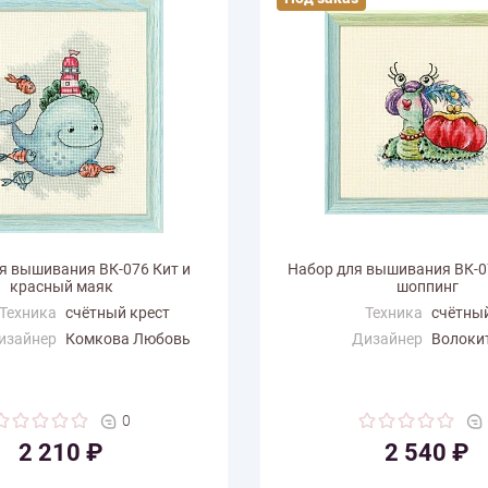
я вышивания ВК-076 Кит и
Набор для вышивания ВК-
красный маяк
шоппинг
Техника
счётный крест
Техника
счётный
изайнер
Комкова Любовь
Дизайнер
Волоки
змер по
12.3
Размер по
10.3
али (см)
горизонтали (см)
ертикали
14.3
Размер по вертикали
11
0
(см)
(см)
2 210 ₽
2 540 ₽
 цветов
15
Количество цветов
24