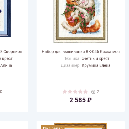
08 Скорпион
Набор для вышивания ВК-046 Киска моя
 крест
Техника
счётный крест
 Алина
Дизайнер
Крумина Елена
Размер по
12.5
горизонтали (см)
Размер по вертикали
14.5
(см)
0
2
Количество цветов
21
2 585 ₽
Под заказ