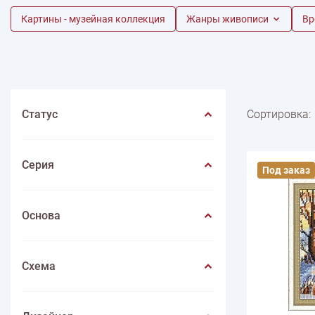
Весна
Нитки швейные
Картины - музейная коллекция
Лето
Животные
Иглы
Игольницы
Фрукты
Жанры живописи
Иконы
Лупы
Насекомые
Инструмен
Вр
ПО ПРОИЗВОДИТЕЛЮ
Пейзаж
Mondial
Цветы
Lang yarns
Lamana
Schulana
Статус
Сортировка:
Серия
Под заказ
Основа
Схема