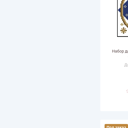
Набор д
Д
Ра
горизонт
Размер по в
Количество
Под заказ