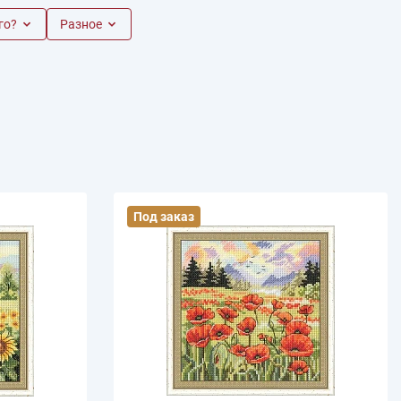
го?
Разное
иган
Носки
Платье
Плед
Тапочки
Свитер
Шапка
Под заказ