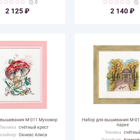
0
(см)
(см)
2 125 ₽
2 140 ₽
 цветов
11
Количество цветов
16
 вышивания М-011 Мухомор
Набор для вышивания М-015
парке
Техника
счётный крест
Техника
счётный
изайнер
Окнеас Алиса
Дизайнер
Комков