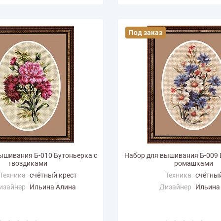
Под заказ
ышивания Б-010 Бутоньерка с
Набор для вышивания Б-009 
гвоздиками
ромашками
Техника
счётный крест
Техника
счётный
изайнер
Ильина Алина
Дизайнер
Ильина
змер по
10
Размер по
10
али (см)
горизонтали (см)
ертикали
15
Размер по вертикали
15