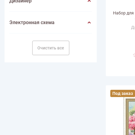
Дизайнер
Набор для
Электронная схема
Д
Ра
горизонт
Размер по в
Очистить все
Количество
Под заказ