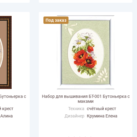
Под заказ
Бутоньерка с
Набор для вышивания БТ-001 Бутоньерка с
маками
 крест
Техника
счётный крест
 Алина
Дизайнер
Крумина Елена
Размер по
8.1
горизонтали (см)
Размер по вертикали
14.4