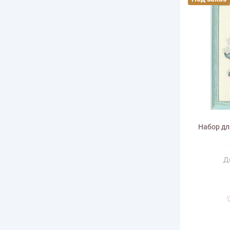
Набор дл
Д
Ра
горизонт
Размер по в
Количество