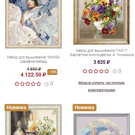
Набор для вышивания ГН-017
Бархатное многоцветие. А. Уильямса
Набор для вышивания ЧМ-093
Царевна-лебедь
3 835 ₽
4 850 ₽
0
- 15%
4 122.50 ₽
Можно купить частичную
0
комплектацию
Новинка
Новинка