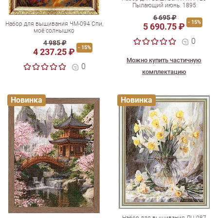
Пылающий июнь. 1895
6 695 ₽
- 15%
Набор для вышивания ЧМ-094 Спи,
5 690.75 ₽
моё солнышко
0
4 985 ₽
- 15%
4 237.25 ₽
Можно купить частичную
0
комплектацию
Новинка
Новинка