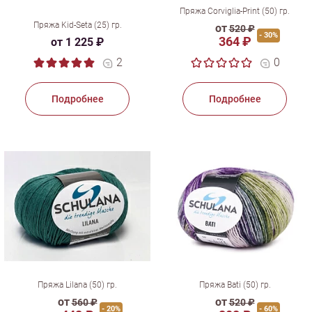
Пряжа Corviglia-Print (50) гр.
Пряжа Kid-Seta (25) гр.
от
520 ₽
- 30%
364 ₽
от 1 225 ₽
2
0
Подробнее
Подробнее
Пряжа Lilana (50) гр.
Пряжа Bati (50) гр.
от
от
560 ₽
520 ₽
- 20%
- 60%