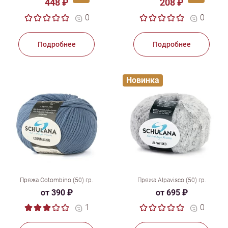
448 ₽
208 ₽
0
0
Подробнее
Подробнее
Новинка
Пряжа Cotombino (50) гр.
Пряжа Alpavisco (50) гр.
от 390 ₽
от 695 ₽
1
0