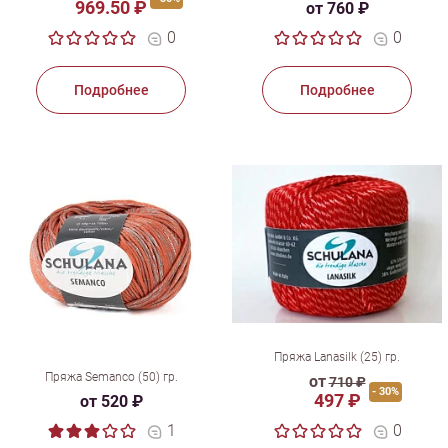
969.50 ₽
от 760 ₽
0
0
Подробнее
Подробнее
Пряжа Lanasilk (25) гр.
Пряжа Semanco (50) гр.
от
710 ₽
- 30%
497 ₽
от 520 ₽
1
0