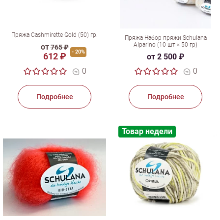
Пряжа Cashmirette Gold (50) гр.
Пряжа Набор пряжи Schulana
Alparino (10 шт × 50 гр)
от
765 ₽
- 20%
612 ₽
от 2 500 ₽
0
0
Подробнее
Подробнее
Товар недели