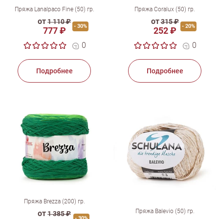
Пряжа Lanalpaco Fine (50) гр.
Пряжа Coralux (50) гр.
от
от
1 110 ₽
315 ₽
- 30%
- 20%
777 ₽
252 ₽
0
0
Подробнее
Подробнее
Пряжа Brezza (200) гр.
Пряжа Balevio (50) гр.
от
1 385 ₽
- 30%