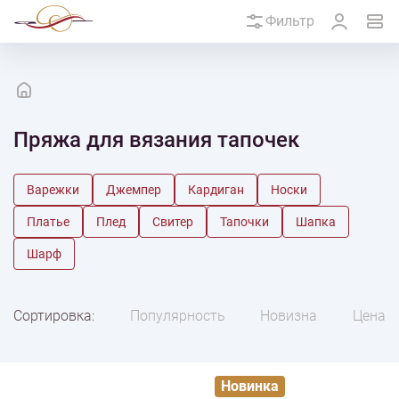
Фильтр
Пряжа для вязания тапочек
Варежки
Джемпер
Кардиган
Носки
Платье
Плед
Свитер
Тапочки
Шапка
Шарф
Сортировка:
Популярность
Новизна
Цена
Новинка