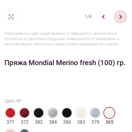
1/4
Изображения и цвет представленного товара могут незначительно
отличаться от оригинала продукции, взависимости от разрешения и
настроек вашего монитора, а также условий освещения при съемке
Пряжа Mondial Merino fresh (100) гр.
Цвет №
371
372
382
384
386
383
379
365