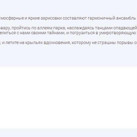
тмосферные и яркие зарисовки составляют гармоничный ансамбль 
ьвару, пройтись по аллеям парка, наслаждаясь танцами опадающей
оделиться с нами своими тайнами, и погрузиться в умиротворяющую
, и летите на крыльях вдохновения, которому не страшны порывы о