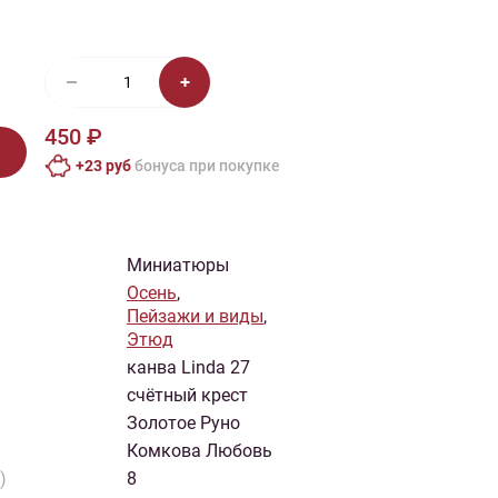
иган
Носки
Платье
Плед
Тапочки
Свитер
Шапка
450 ₽
+23 руб
бонусa при покупке
Миниатюры
Осень
,
Пейзажи и виды
,
Этюд
канва Linda 27
счётный крест
Золотое Руно
Комкова Любовь
)
8