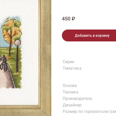
тарий
Натюрморт
Птицы
Пасха
День рождения
ПО ТИПУ ИЗДЕЛИЯ
Варежки
Джемпер
Кард
450 ₽
Шарф
Добавить в корзину
Серия
Тематика
Основа
Техника
Производитель
Дизайнер
Размер по горизонтали (см