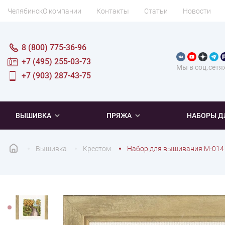
Челябинск
О компании
Контакты
Статьи
Новости
8 (800) 775-36-96
+7 (495) 255-03-73
Мы в соц.сетя
+7 (903) 287-43-75
ВЫШИВКА
ПРЯЖА
НАБОРЫ Д
Вышивка
Крестом
Набор для вышивания М-014 
ПОПУЛЯРНОЕ
ПОПУЛЯРНОЕ
ПО ТИПУ
ДЛЯ ВЫШИВАНИЯ
Новинки
Новинки
Микровышивка
Мулине
Нитки DMC
Хиты продаж
Распродажа
Наборы для вязания одежды
Нитки Madeira
Летняя пряжа
Распродажа
Нитки Rico Design
Под заказ
Мягкая
Наборы 
Пушис
Част
ПО ТЕМАТИКЕ
ДЛЯ РУКОДЕЛИЯ