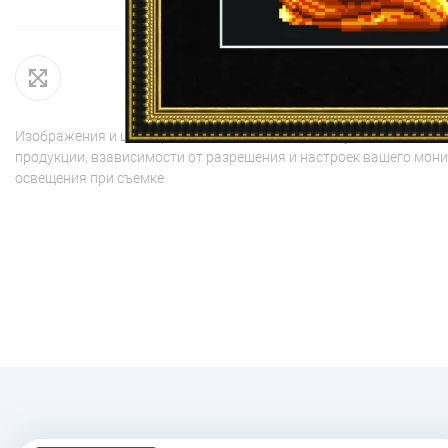
Изображения и цвет представленного товара могут незначительн
продукции, взависимости от разрешения и настроек вашего мони
освещения при съемке