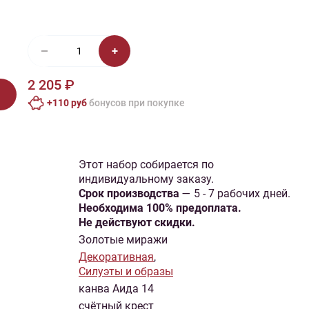
иган
Носки
Платье
Плед
Тапочки
Свитер
Шапка
2 205 ₽
+110 руб
бонусов при покупке
Этот набор собирается по
индивидуальному заказу.
Cрок производства
— 5 - 7 рабочих дней.
Необходима 100% предоплата.
Не действуют скидки.
Золотые миражи
Декоративная
,
Силуэты и образы
канва Аида 14
счётный крест