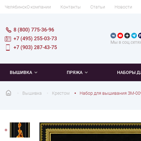
Челябинск
О компании
Контакты
Статьи
Новости
8 (800) 775-36-96
+7 (495) 255-03-73
Мы в соц.сетя
+7 (903) 287-43-75
ВЫШИВКА
ПРЯЖА
НАБОРЫ Д
Вышивка
Крестом
Набор для вышивания ЗМ-00
ПОПУЛЯРНОЕ
ПОПУЛЯРНОЕ
ПО ТИПУ
ДЛЯ ВЫШИВАНИЯ
Новинки
Новинки
Микровышивка
Мулине
Нитки DMC
Хиты продаж
Распродажа
Наборы для вязания одежды
Нитки Madeira
Летняя пряжа
Распродажа
Нитки Rico Design
Под заказ
Мягкая
Наборы 
Пушис
Част
ПО ТЕМАТИКЕ
ДЛЯ РУКОДЕЛИЯ