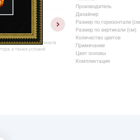
Производитель
Дизайнер
Размер по горизонтали (см
1/2
Размер по вертикали (см)
Количество цветов
о отличаться от оригинала
Примечание
тора, а также условий
Цвет основы
Комплектация