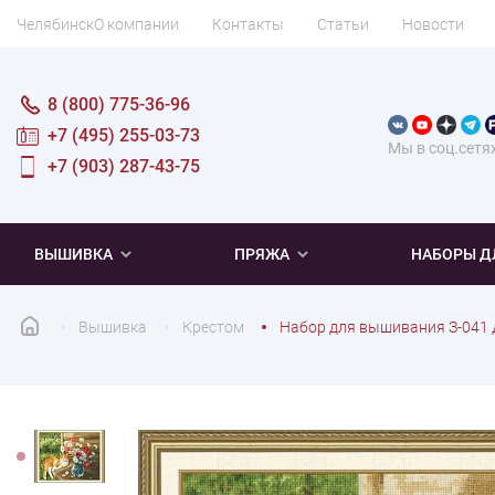
Челябинск
О компании
Контакты
Статьи
Новости
8 (800) 775-36-96
+7 (495) 255-03-73
Мы в соц.сетя
+7 (903) 287-43-75
ВЫШИВКА
ПРЯЖА
НАБОРЫ Д
Вышивка
Крестом
Набор для вышивания З-041 
ПОПУЛЯРНОЕ
ПОПУЛЯРНОЕ
ПО ТИПУ
ДЛЯ ВЫШИВАНИЯ
Новинки
Новинки
Микровышивка
Мулине
Нитки DMC
Хиты продаж
Распродажа
Наборы для вязания одежды
Нитки Madeira
Летняя пряжа
Распродажа
Нитки Rico Design
Под заказ
Мягкая
Наборы 
Пушис
Част
ПО ТЕМАТИКЕ
ДЛЯ РУКОДЕЛИЯ