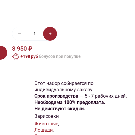
иган
Носки
Платье
Плед
Тапочки
Свитер
Шапка
3 950 ₽
+198 руб
бонусов при покупке
Этот набор собирается по
индивидуальному заказу.
Cрок производства
— 5 - 7 рабочих дней.
Необходима 100% предоплата.
Не действуют скидки.
Зарисовки
Животные
,
Лошади
,