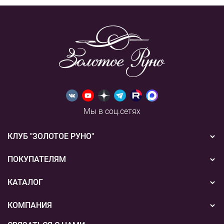
Мы в соц.сетях
КЛУБ "ЗОЛОТОЕ РУНО"
Новости
ПОКУПАТЕЛЯМ
Акции
Бонусная система
КАТАЛОГ
Конкурсы
Подарочные сертификаты
Вышивка
КОМПАНИЯ
События
Способы оплаты