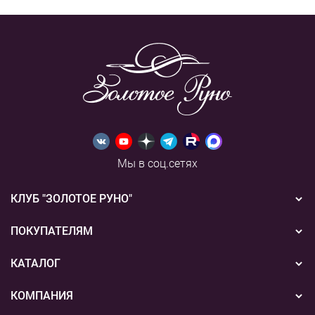
Мы в соц.сетях
КЛУБ "ЗОЛОТОЕ РУНО"
Новости
ПОКУПАТЕЛЯМ
Акции
Бонусная система
КАТАЛОГ
Конкурсы
Подарочные сертификаты
Вышивка
КОМПАНИЯ
События