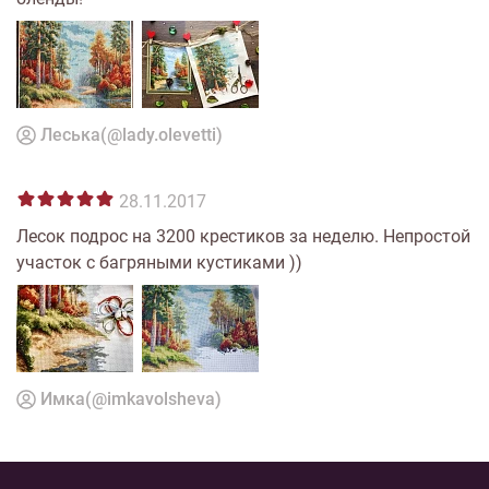
Леська(@lady.olevetti)
28.11.2017
Лесок подрос на 3200 крестиков за неделю. Непростой
участок с багряными кустиками ))
Имка(@imkavolsheva)