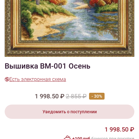
1/2
Изображения и цвет представленного товара могут незначительно
отличаться от оригинала продукции, взависимости от разрешения и
настроек вашего монитора, а также условий освещения при съемке
Вышивка ВМ-001 Осень
Есть электронная схема
1 998.50 ₽
2 855 ₽
- 30%
Уведомить о поступлении
1 998.50 ₽
+100 руб
бонусов при покупке