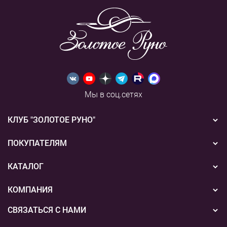
Мы в соц.сетях
КЛУБ "ЗОЛОТОЕ РУНО"
Новости
ПОКУПАТЕЛЯМ
Акции
Бонусная система
КАТАЛОГ
Конкурсы
Подарочные сертификаты
Вышивка
КОМПАНИЯ
События
Способы оплаты
Пряжа
СВЯЗАТЬСЯ С НАМИ
О нас
Доставка