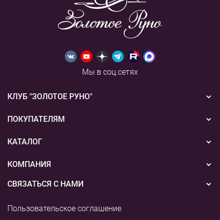
Мы в соц.сетях
КЛУБ "ЗОЛОТОЕ РУНО"
Новости
ПОКУПАТЕЛЯМ
Акции
Бонусная система
КАТАЛОГ
Конкурсы
Подарочные сертификаты
Вышивка
КОМПАНИЯ
События
Способы оплаты
Пряжа
СВЯЗАТЬСЯ С НАМИ
О нас
Доставка
Наборы для творчества
8 (800) 775-36-96
Наши магазины
Пользовательское соглашение
Возврат
+7 (495) 255-03-73