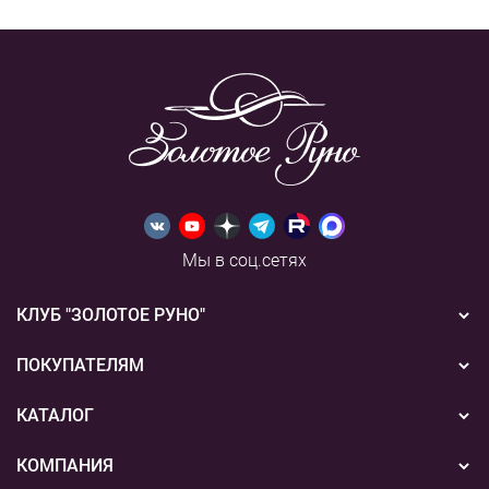
Мы в соц.сетях
КЛУБ "ЗОЛОТОЕ РУНО"
Новости
ПОКУПАТЕЛЯМ
Акции
Бонусная система
КАТАЛОГ
Конкурсы
Подарочные сертификаты
Вышивка
КОМПАНИЯ