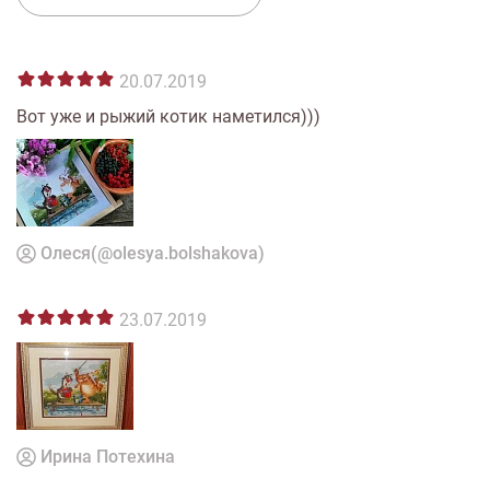
20.07.2019
Вот уже и рыжий котик наметился)))
Олеся(@olesya.bolshakova)
23.07.2019
Ирина Потехина