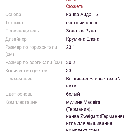
Сюжеты
Основа
канва Аида 16
Техника
счётный крест
Производитель
Золотое Руно
Дизайнер
Крумина Елена
Размер по горизонтали
23.1
(см)
Размер по вертикали (см)
20.2
Количество цветов
33
Примечание
Вышивается крестом в 2
нити
Цвет основы
белый
Комплектация
мулине Madeira
(Германия),
канва Zweigart (Германия),
игла для вышивания,
комплект схем,