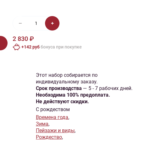
иган
Носки
Платье
Плед
Тапочки
Свитер
Шапка
2 830 ₽
+142 руб
бонусa при покупке
Этот набор собирается по
индивидуальному заказу.
Cрок производства
— 5 - 7 рабочих дней.
Необходима 100% предоплата.
Не действуют скидки.
С рождеством
Времена года
,
Зима
,
Пейзажи и виды
,
Рождество
,