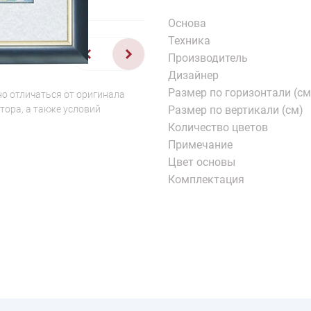
Основа
Техника
1/2
Производитель
Дизайнер
Размер по горизонтали (см
о отличаться от оригинала
тора, а также условий
Размер по вертикали (см)
Количество цветов
Примечание
Цвет основы
Комплектация