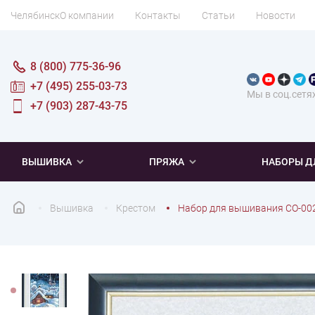
Челябинск
О компании
Контакты
Статьи
Новости
8 (800) 775-36-96
+7 (495) 255-03-73
Мы в соц.сетя
+7 (903) 287-43-75
ВЫШИВКА
ПРЯЖА
НАБОРЫ Д
Вышивка
Крестом
Набор для вышивания СО-002
ПОПУЛЯРНОЕ
ПОПУЛЯРНОЕ
ПО ТИПУ
ДЛЯ ВЫШИВАНИЯ
Новинки
Новинки
Микровышивка
Мулине
Нитки DMC
Хиты продаж
Распродажа
Наборы для вязания одежды
Нитки Madeira
Летняя пряжа
Распродажа
Нитки Rico Design
Под заказ
Мягкая
Наборы 
Пушис
Част
ПО ТЕМАТИКЕ
ДЛЯ РУКОДЕЛИЯ