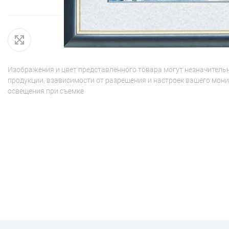
Изображения и цвет представленного товара могут незначительн
продукции, взависимости от разрешения и настроек вашего мони
освещения при съемке