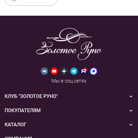
Мы в соц.сетях
КЛУБ "ЗОЛОТОЕ РУНО"
Новости
ПОКУПАТЕЛЯМ
Акции
Бонусная система
КАТАЛОГ
Конкурсы
Подарочные сертификаты