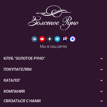
Мы в соц.сетях
КЛУБ "ЗОЛОТОЕ РУНО"
Новости
ПОКУПАТЕЛЯМ
Акции
Бонусная система
КАТАЛОГ
Конкурсы
Подарочные сертификаты
Вышивка
КОМПАНИЯ
События
Способы оплаты
Пряжа
СВЯЗАТЬСЯ С НАМИ
О нас