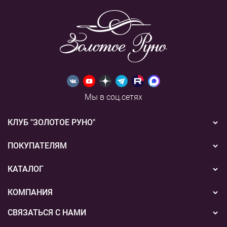
Мы в соц.сетях
КЛУБ "ЗОЛОТОЕ РУНО"
Новости
ПОКУПАТЕЛЯМ
Акции
Бонусная система
КАТАЛОГ
Конкурсы
Подарочные сертификаты
Вышивка
КОМПАНИЯ
События
Способы оплаты
Пряжа
СВЯЗАТЬСЯ С НАМИ
О нас