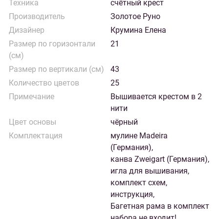
Техника
счётный крест
Производитель
Золотое Руно
Дизайнер
Крумина Елена
Размер по горизонтали
21
(см)
Размер по вертикали (см)
43
Количество цветов
25
Примечание
Вышивается крестом в 2
нити
Цвет основы
чёрный
Комплектация
мулине Madeira
(Германия),
канва Zweigart (Германия),
игла для вышивания,
комплект схем,
инструкция,
Багетная рама в комплект
набора не входит!