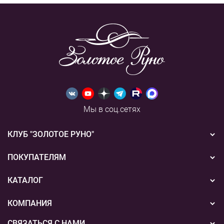
Мы в соц.сетях
КЛУБ "ЗОЛОТОЕ РУНО"
Новости
ПОКУПАТЕЛЯМ
Акции
Бонусная система
КАТАЛОГ
Конкурсы
Подарочные сертификаты
Вышивка
КОМПАНИЯ
События
Способы оплаты
Пряжа
СВЯЗАТЬСЯ С НАМИ