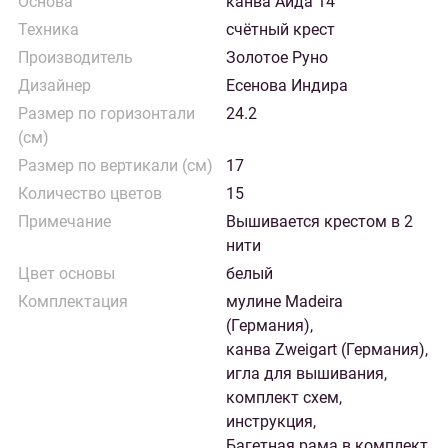
Основа
канва Аида 14
Техника
счётный крест
Производитель
Золотое Руно
Дизайнер
Есенова Индира
Размер по горизонтали
24.2
(см)
Размер по вертикали (см)
17
Количество цветов
15
Примечание
Вышивается крестом в 2
нити
Цвет основы
белый
Комплектация
мулине Madeira
(Германия),
канва Zweigart (Германия),
игла для вышивания,
комплект схем,
инструкция,
Багетная рама в комплект