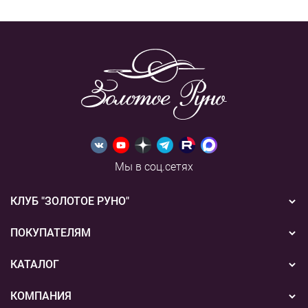
Мы в соц.сетях
КЛУБ "ЗОЛОТОЕ РУНО"
Новости
ПОКУПАТЕЛЯМ
Акции
Бонусная система
КАТАЛОГ
Конкурсы
Подарочные сертификаты
Вышивка
КОМПАНИЯ