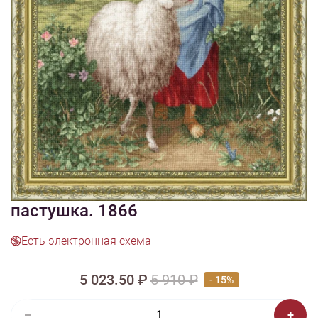
1/8
Смотреть видео -
Смотреть видео -
обзор
обзор
Изображения и цвет представленного товара могут незначительно
отличаться от оригинала продукции, взависимости от разрешения и
настроек вашего монитора, а также условий освещения при съемке
Вышивка МК-110 Маленькая
пастушка. 1866
Есть электронная схема
5 023.50 ₽
5 910 ₽
- 15%