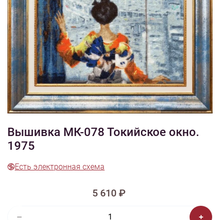
1/7
Смотреть видео -
Смотреть видео -
обзор
обзор
Изображения и цвет представленного товара могут незначительно
отличаться от оригинала продукции, взависимости от разрешения и
настроек вашего монитора, а также условий освещения при съемке
Вышивка МК-078 Токийское окно.
1975
Есть электронная схема
5 610 ₽