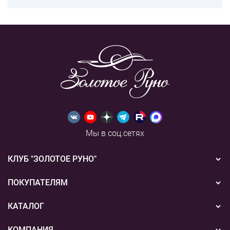
Мы в соц.сетях
КЛУБ "ЗОЛОТОЕ РУНО"
Новости
ПОКУПАТЕЛЯМ
Акции
Бонусная система
КАТАЛОГ
Конкурсы
Подарочные сертификаты
Вышивка
КОМПАНИЯ