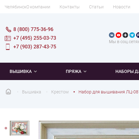
Челябинск
О компании
Контакты
Статьи
Новости
8 (800) 775-36-96
+7 (495) 255-03-73
Мы в соц.сетя
+7 (903) 287-43-75
ВЫШИВКА
ПРЯЖА
НАБОРЫ Д
Вышивка
Крестом
Набор для вышивания ЛЦ-08
ПОПУЛЯРНОЕ
ПОПУЛЯРНОЕ
ПО ТИПУ
ДЛЯ ВЫШИВАНИЯ
Новинки
Новинки
Микровышивка
Мулине
Нитки DMC
Хиты продаж
Распродажа
Наборы для вязания одежды
Нитки Madeira
Летняя пряжа
Распродажа
Нитки Rico Design
Под заказ
Мягкая
Наборы 
Пушис
Част
ПО ТЕМАТИКЕ
ДЛЯ РУКОДЕЛИЯ