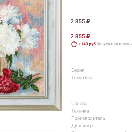
тарий
Натюрморт
Птицы
Пасха
День рождения
ПО ТИПУ ИЗДЕЛИЯ
Варежки
Джемпер
Кард
2 855 ₽
Шарф
2 855 ₽
+143 руб
бонусa при покуп
Серия
Тематика
Основа
Техника
Производитель
Дизайнер