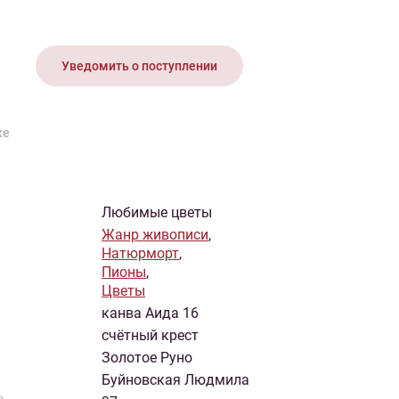
иган
Носки
Платье
Плед
Тапочки
Свитер
Шапка
Уведомить о поступлении
ке
Любимые цветы
Жанр живописи
,
Натюрморт
,
Пионы
,
Цветы
канва Аида 16
счётный крест
Золотое Руно
Буйновская Людмила