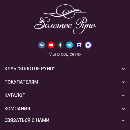
Мы в соц.сетях
КЛУБ "ЗОЛОТОЕ РУНО"
Новости
ПОКУПАТЕЛЯМ
Акции
Бонусная система
КАТАЛОГ
Конкурсы
Подарочные сертификаты
Вышивка
КОМПАНИЯ
События
Способы оплаты
Пряжа
СВЯЗАТЬСЯ С НАМИ
О нас
Доставка