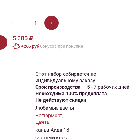
иган
Носки
Платье
Плед
Тапочки
Свитер
Шапка
5 305 ₽
+265 руб
бонусов при покупке
Этот набор собирается по
индивидуальному заказу.
Cрок производства
— 5 - 7 рабочих дней.
Необходима 100% предоплата.
Не действуют скидки.
Любимые цветы
Натюрморт
,
Цветы
канва Аида 18
счётный крест