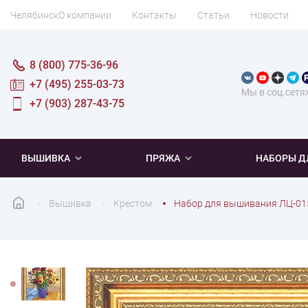
Челябинск
О компании
Контакты
Статьи
Новости
8 (800) 775-36-96
+7 (495) 255-03-73
Мы в соц.сетя
+7 (903) 287-43-75
ВЫШИВКА
ПРЯЖА
НАБОРЫ Д
Вышивка
Крестом
Набор для вышивания ЛЦ-015
ПОПУЛЯРНОЕ
ПОПУЛЯРНОЕ
ПО ТИПУ
ДЛЯ ВЫШИВАНИЯ
Новинки
Новинки
Микровышивка
Мулине
Нитки DMC
Хиты продаж
Распродажа
Наборы для вязания одежды
Нитки Madeira
Летняя пряжа
Распродажа
Нитки Rico Design
Под заказ
Мягкая
Наборы 
Пушис
Част
ПО ТЕМАТИКЕ
ДЛЯ РУКОДЕЛИЯ