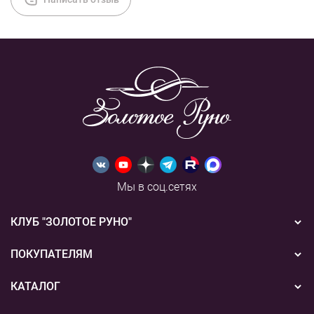
Мы в соц.сетях
КЛУБ "ЗОЛОТОЕ РУНО"
Новости
ПОКУПАТЕЛЯМ
Акции
Бонусная система
КАТАЛОГ
Конкурсы
Подарочные сертификаты