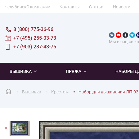
Челябинск
О компании
Контакты
Статьи
Новости
8 (800) 775-36-96
+7 (495) 255-03-73
Мы в соц.сетя
+7 (903) 287-43-75
ВЫШИВКА
ПРЯЖА
НАБОРЫ Д
Вышивка
Крестом
Набор для вышивания ЛП-03
ПОПУЛЯРНОЕ
ПОПУЛЯРНОЕ
ПО ТИПУ
ДЛЯ ВЫШИВАНИЯ
Новинки
Новинки
Микровышивка
Мулине
Нитки DMC
Хиты продаж
Распродажа
Наборы для вязания одежды
Нитки Madeira
Летняя пряжа
Распродажа
Нитки Rico Design
Под заказ
Мягкая
Наборы 
Пушис
Част
ПО ТЕМАТИКЕ
ДЛЯ РУКОДЕЛИЯ