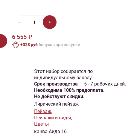
иган
Носки
Платье
Плед
Тапочки
Свитер
Шапка
6 555 ₽
+328 руб
бонусов при покупке
Этот набор собирается по
индивидуальному заказу.
Cрок производства
— 5 - 7 рабочих дней.
Необходима 100% предоплата.
Не действуют скидки.
Лирический пейзаж
Пейзаж
,
Пейзажи и виды
,
Цветы
канва Аида 16