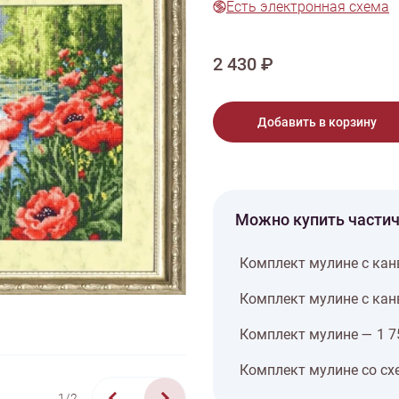
Есть электронная схема
тарий
Натюрморт
Птицы
Пасха
День рождения
ПО ТИПУ ИЗДЕЛИЯ
Варежки
Джемпер
Кард
2 430 ₽
Шарф
Добавить в корзину
Можно купить части
Комплект мулине с кан
Комплект мулине с кан
Комплект мулине — 1 7
Комплект мулине со сх
1/2