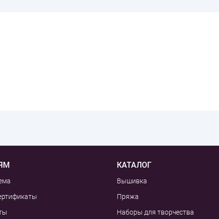
ЯМ
КАТАЛОГ
ема
Вышивка
ертификаты
Пряжа
ты
Наборы для творчества