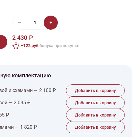
иган
Носки
Платье
Плед
Тапочки
Свитер
Шапка
2 430 ₽
+122 руб
бонусa при покупке
чную комплектацию
вой и схемами — 2 100 ₽
Добавить в корзину
вой — 2 035 ₽
Добавить в корзину
55 ₽
Добавить в корзину
емами — 1 820 ₽
Добавить в корзину