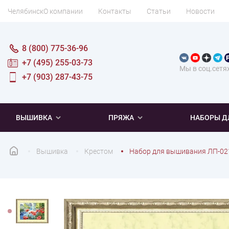
Челябинск
О компании
Контакты
Статьи
Новости
8 (800) 775-36-96
+7 (495) 255-03-73
Мы в соц.сетя
+7 (903) 287-43-75
ВЫШИВКА
ПРЯЖА
НАБОРЫ Д
Вышивка
Крестом
Набор для вышивания ЛП-021
ПОПУЛЯРНОЕ
ПОПУЛЯРНОЕ
ПО ТИПУ
ДЛЯ ВЫШИВАНИЯ
Новинки
Новинки
Микровышивка
Мулине
Нитки DMC
Хиты продаж
Распродажа
Наборы для вязания одежды
Нитки Madeira
Летняя пряжа
Распродажа
Нитки Rico Design
Под заказ
Мягкая
Наборы 
Пушис
Част
ПО ТЕМАТИКЕ
ДЛЯ РУКОДЕЛИЯ