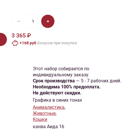
иган
Носки
Платье
Плед
Тапочки
Свитер
Шапка
3 365 ₽
+168 руб
бонусов при покупке
Этот набор собирается по
индивидуальному заказу.
Cрок производства
— 5 - 7 рабочих дней.
Необходима 100% предоплата.
Не действуют скидки.
Графика в синих тонах
Анималистика
,
Животные
,
Кошки
канва Аида 16