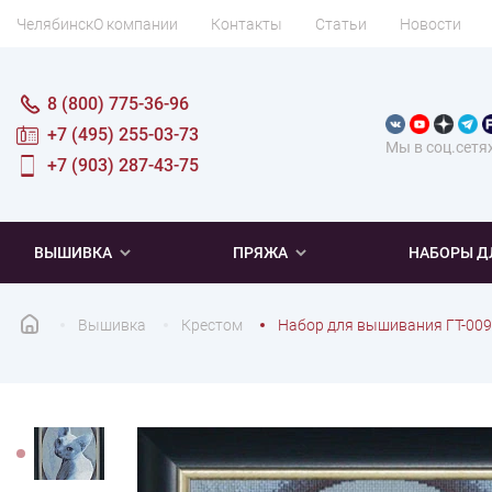
Челябинск
О компании
Контакты
Статьи
Новости
8 (800) 775-36-96
+7 (495) 255-03-73
Мы в соц.сетя
+7 (903) 287-43-75
ВЫШИВКА
ПРЯЖА
НАБОРЫ Д
Вышивка
Крестом
Набор для вышивания ГТ-00
ПОПУЛЯРНОЕ
ПОПУЛЯРНОЕ
ПО ТИПУ
ДЛЯ ВЫШИВАНИЯ
Новинки
Новинки
Микровышивка
Мулине
Нитки DMC
Хиты продаж
Распродажа
Наборы для вязания одежды
Нитки Madeira
Летняя пряжа
Распродажа
Нитки Rico Design
Под заказ
Мягкая
Наборы 
Пушис
Част
ПО ТЕМАТИКЕ
ДЛЯ РУКОДЕЛИЯ