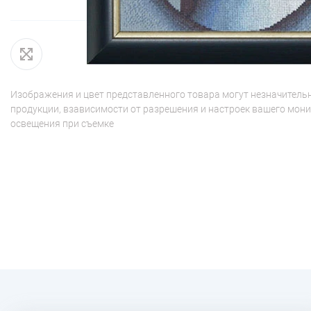
Изображения и цвет представленного товара могут незначительн
продукции, взависимости от разрешения и настроек вашего мони
освещения при съемке