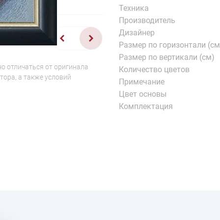
Техника
Производитель
Дизайнер
1/2
Размер по горизонтали (см
Размер по вертикали (см)
о отличаться от оригинала
Количество цветов
тора, а также условий
Примечание
Цвет основы
Комплектация