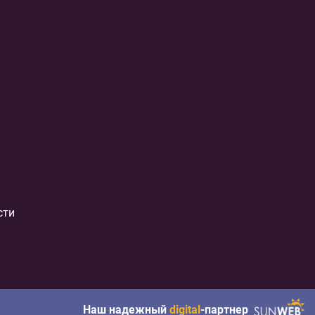
сти
Наш надежный
digital
-партнер