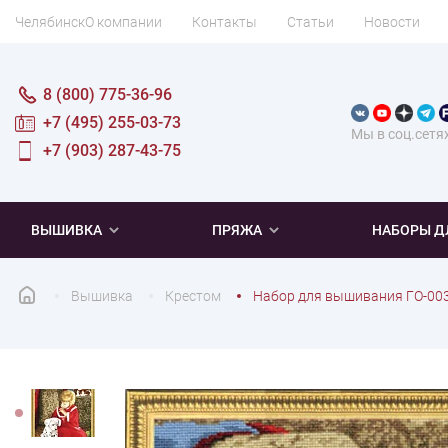
Челябинск
О компании
Контакты
Статьи
Новости
8 (800) 775-36-96
+7 (495) 255-03-73
Мы в соц.сетя
+7 (903) 287-43-75
ВЫШИВКА
ПРЯЖА
НАБОРЫ Д
Вышивка
Крестом
Набор для вышивания ГО-003
ПОПУЛЯРНОЕ
ПОПУЛЯРНОЕ
ПО ТИПУ
ДЛЯ ВЫШИВАНИЯ
Новинки
Новинки
Микровышивка
Мулине
Нитки DMC
Хиты продаж
Распродажа
Наборы для вязания одежды
Нитки Madeira
Летняя пряжа
Распродажа
Нитки Rico Design
Под заказ
Мягкая
Наборы 
Пушис
Част
ПО ТЕМАТИКЕ
ДЛЯ РУКОДЕЛИЯ