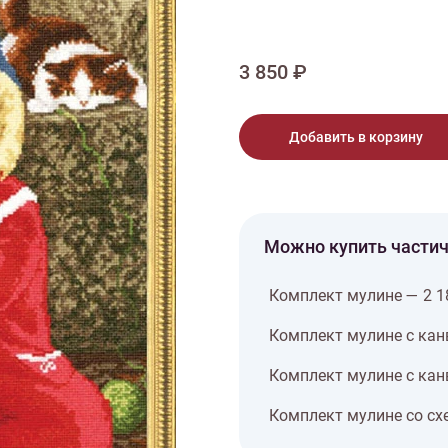
тарий
Натюрморт
Птицы
Пасха
День рождения
ПО ТИПУ ИЗДЕЛИЯ
Варежки
Джемпер
Кард
3 850 ₽
Шарф
Добавить в корзину
Можно купить части
Комплект мулине — 2 1
Комплект мулине с кан
Комплект мулине с кан
Комплект мулине со сх