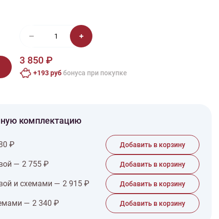
иган
Носки
Платье
Плед
Тапочки
Свитер
Шапка
3 850 ₽
+193 руб
бонусa при покупке
чную комплектацию
80 ₽
Добавить в корзину
вой — 2 755 ₽
Добавить в корзину
вой и схемами — 2 915 ₽
Добавить в корзину
емами — 2 340 ₽
Добавить в корзину