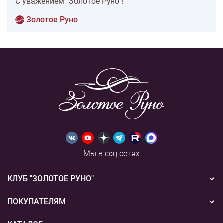
С уважением "Золотое Руно"!
Золотое Руно
Мы в соц.сетях
КЛУБ "ЗОЛОТОЕ РУНО"
Новости
ПОКУПАТЕЛЯМ
Акции