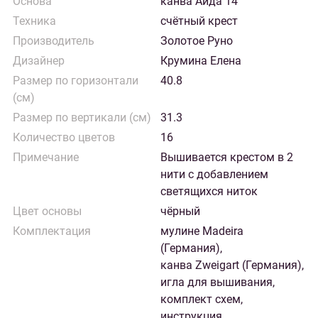
Основа
канва Аида 14
Техника
счётный крест
Производитель
Золотое Руно
Дизайнер
Крумина Елена
Размер по горизонтали
40.8
(см)
Размер по вертикали (см)
31.3
Количество цветов
16
Примечание
Вышивается крестом в 2
нити с добавлением
светящихся ниток
Цвет основы
чёрный
Комплектация
мулине Madeira
(Германия),
канва Zweigart (Германия),
игла для вышивания,
комплект схем,
инструкция,