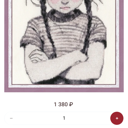
1/7
Смотреть видео -
Смотреть видео -
обзор
обзор
Изображения и цвет представленного товара могут незначительно
отличаться от оригинала продукции, взависимости от разрешения и
настроек вашего монитора, а также условий освещения при съемке
Вышивка ДК-006 Характер
Есть электронная схема
1 380 ₽