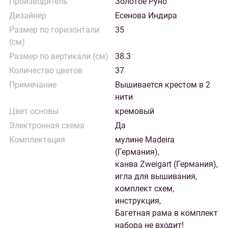
Производитель
Золотое Руно
Дизайнер
Есенова Индира
Размер по горизонтали
35
(см)
Размер по вертикали (см)
38.3
Количество цветов
37
Примечание
Вышивается крестом в 2
нити
Цвет основы
кремовый
Электронная схема
Да
Комплектация
мулине Madeira
(Германия),
канва Zweigart (Германия),
игла для вышивания,
комплект схем,
инструкция,
Багетная рама в комплект
набора не входит!