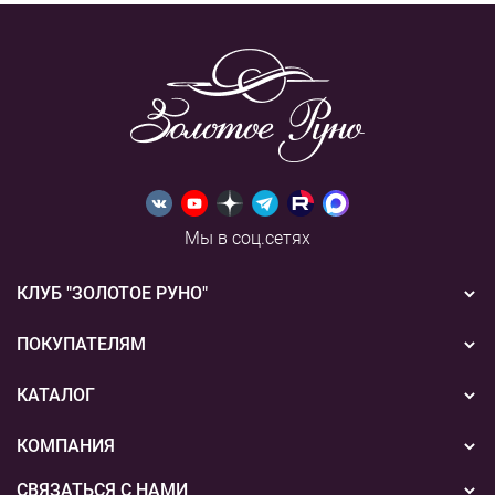
Мы в соц.сетях
КЛУБ "ЗОЛОТОЕ РУНО"
Новости
ПОКУПАТЕЛЯМ
Акции
Бонусная система
КАТАЛОГ
Конкурсы
Подарочные сертификаты
Вышивка
КОМПАНИЯ
События
Способы оплаты
Пряжа
СВЯЗАТЬСЯ С НАМИ
О нас