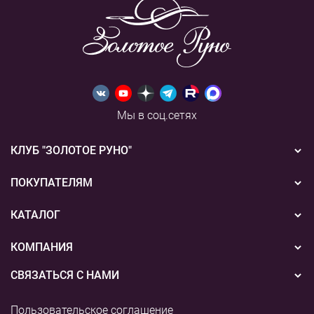
Мы в соц.сетях
КЛУБ "ЗОЛОТОЕ РУНО"
Новости
ПОКУПАТЕЛЯМ
Акции
Бонусная система
КАТАЛОГ
Конкурсы
Подарочные сертификаты
Вышивка
КОМПАНИЯ
События
Способы оплаты
Пряжа
СВЯЗАТЬСЯ С НАМИ
О нас
Доставка
Наборы для творчества
8 (800) 775-36-96
Наши магазины
Пользовательское соглашение