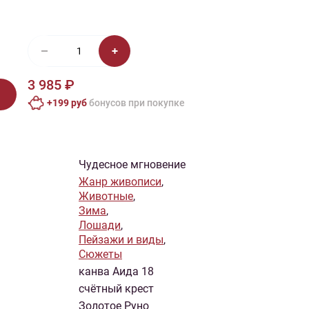
иган
Носки
Платье
Плед
Тапочки
Свитер
Шапка
3 985 ₽
+199 руб
бонусов при покупке
Чудесное мгновение
Жанр живописи
,
Животные
,
Зима
,
Лошади
,
Пейзажи и виды
,
Сюжеты
канва Аида 18
счётный крест
Золотое Руно