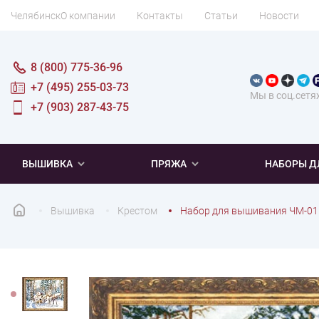
Челябинск
О компании
Контакты
Статьи
Новости
8 (800) 775-36-96
+7 (495) 255-03-73
Мы в соц.сетя
+7 (903) 287-43-75
ВЫШИВКА
ПРЯЖА
НАБОРЫ Д
Вышивка
Крестом
Набор для вышивания ЧМ-011
ПОПУЛЯРНОЕ
ПОПУЛЯРНОЕ
ПО ТИПУ
ДЛЯ ВЫШИВАНИЯ
Новинки
Новинки
Микровышивка
Мулине
Нитки DMC
Хиты продаж
Распродажа
Наборы для вязания одежды
Нитки Madeira
Летняя пряжа
Распродажа
Нитки Rico Design
Под заказ
Мягкая
Наборы 
Пушис
Част
ПО ТЕМАТИКЕ
ДЛЯ РУКОДЕЛИЯ