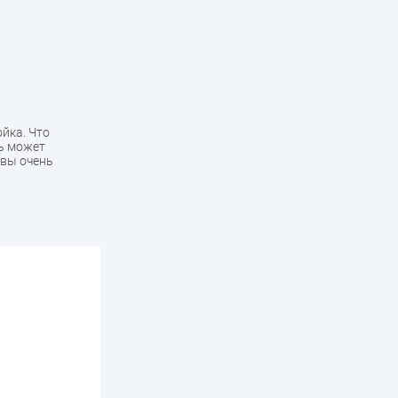
йка. Что
дь может
 вы очень