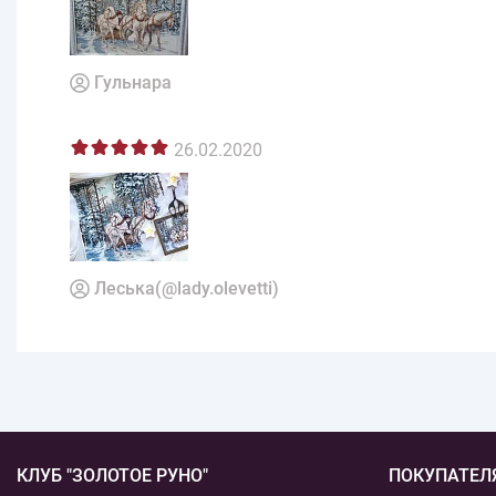
Гульнара
26.02.2020
Леська(@lady.olevetti)
КЛУБ "ЗОЛОТОЕ РУНО"
ПОКУПАТЕЛ