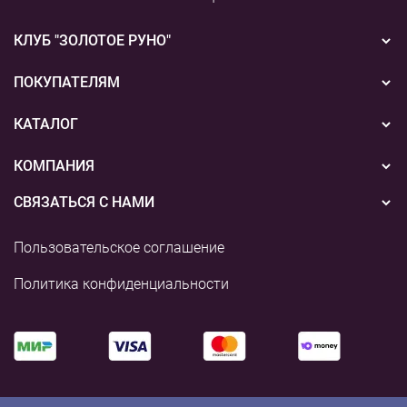
КЛУБ "ЗОЛОТОЕ РУНО"
Новости
ПОКУПАТЕЛЯМ
Акции
Бонусная система
КАТАЛОГ
Конкурсы
Подарочные сертификаты
Вышивка
КОМПАНИЯ
События
Способы оплаты
Пряжа
СВЯЗАТЬСЯ С НАМИ
О нас
Доставка
Наборы для творчества
8 (800) 775-36-96
Наши магазины
Пользовательское соглашение
Возврат
+7 (495) 255-03-73
Аксессуары для вышивания
Контакты и реквизиты
Политика конфиденциальности
shop@rukodelie.ru
Аксессуары для вязания
Аксессуары для рукоделия
Готовые работы