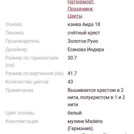
Натюрморт
,
Праздники
,
Цветы
Основа
канва Аида 18
Техника
счётный крест
Производитель
Золотое Руно
Дизайнер
Есенова Индира
Размер по горизонтали
30.7
(см)
Размер по вертикали (см)
41.7
Количество цветов
43
Примечание
Вышивается крестом в 2
нити, полукрестом в 1 и 2
нити
Цвет основы
белый
Комплектация
мулине Madeira
(Германия),