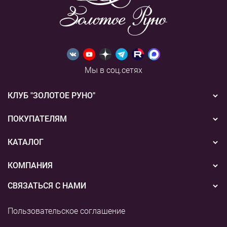
Мы в соц.сетях
КЛУБ "ЗОЛОТОЕ РУНО"
Новости
ПОКУПАТЕЛЯМ
Акции
Бонусная система
КАТАЛОГ
Конкурсы
Подарочные сертификаты
Вышивка
КОМПАНИЯ
События
Способы оплаты
Пряжа
СВЯЗАТЬСЯ С НАМИ
О нас
Доставка
Наборы для творчества
8 (800) 775-36-96
Наши магазины
Пользовательское соглашение
Возврат
+7 (495) 255-03-73
Аксессуары для вышивания