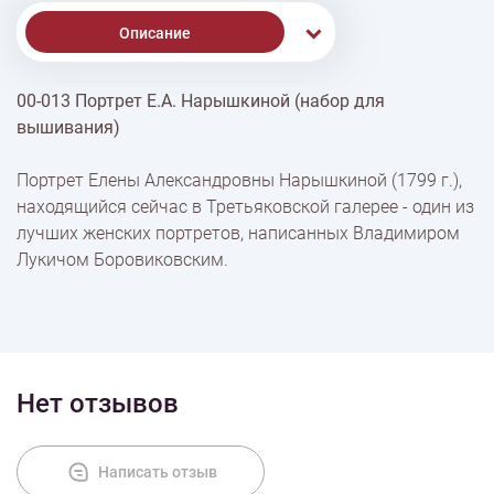
Описание
00-013 Портрет Е.А. Нарышкиной (набор для
Доставка
вышивания)
Портрет Елены Александровны Нарышкиной (1799 г.),
Оплата
находящийся сейчас в Третьяковской галерее - один из
лучших женских портретов, написанных Владимиром
Лукичом Боровиковским.
Нет отзывов
Написать отзыв