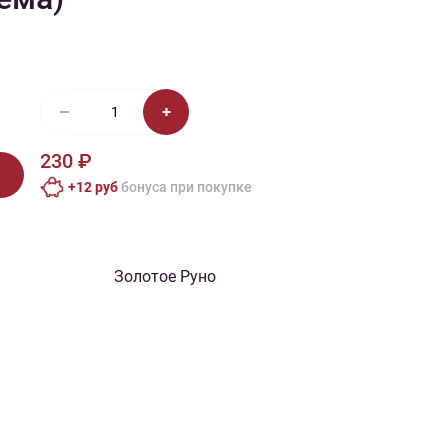
иган
Носки
Платье
Плед
Тапочки
Свитер
Шапка
230 ₽
+12 руб
бонусa при покупке
Золотое Руно