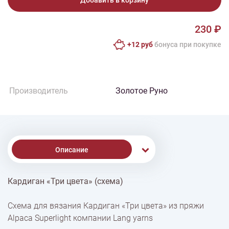
Добавить в корзину
230 ₽
+12 руб
бонусa при покупке
Производитель
Золотое Руно
Описание
Кардиган «Три цвета» (схема)
% Скидки
Схема для вязания Кардиган «Три цвета» из пряжи
Alpaca Superlight компании Lang yarns
Доставка