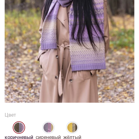
1/7
Изображения и цвет представленного товара могут незначительно
отличаться от оригинала продукции, взависимости от разрешения и
настроек вашего монитора, а также условий освещения при съемке
Набор для творчества Шарф и
шапка «Элегант»
Цвет
коричневый
сиреневый
жёлтый