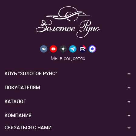
Мы в соц.сетях
КЛУБ "ЗОЛОТОЕ РУНО"
Новости
ПОКУПАТЕЛЯМ
Акции
Бонусная система
КАТАЛОГ
Конкурсы
Подарочные сертификаты
Вышивка
КОМПАНИЯ
События
Способы оплаты
Пряжа
СВЯЗАТЬСЯ С НАМИ
О нас