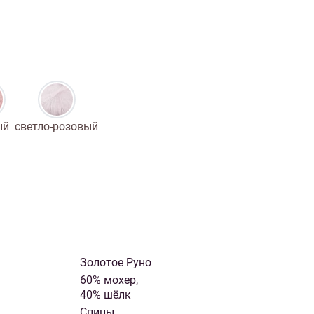
иган
Носки
Платье
Плед
Тапочки
Свитер
Шапка
ый
светло-розовый
Золотое Руно
60% мохер,
40% шёлк
Спицы