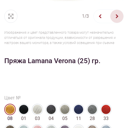
1/3
Изображения и цвет представленного товара могут незначительно
отличаться от оригинала продукции, взависимости от разрешения и
настроек вашего монитора, а также условий освещения при съемке
Пряжа Lamana Verona (25) гр.
Цвет №
08
01
03
04
05
11
28
33