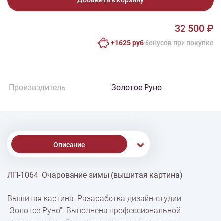
Добавить в корзину
32 500 ₽
+1625 руб
бонусов при покупке
Производитель
Золотое Руно
Описание
ЛП-1064 Очарование зимы (вышитая картина)
% Скидки
Вышитая картина. Разаработка дизайн-студии
"Золотое Руно". Выполнена профессиональной
Доставка