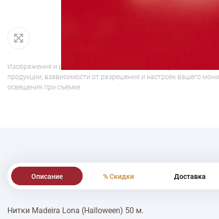
Изображения и цвет представленного товара могут незначительн
продукции, взависимости от разрешения и настроек вашего мони
освещения при съемке
Описание
% Скидки
Доставка
Нитки Madeira Lona (Halloween) 50 м.