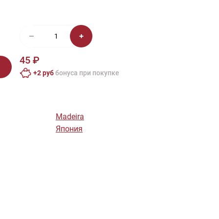
иган
Носки
Платье
Плед
Тапочки
Свитер
Шапка
45 ₽
+2 руб
бонусa при покупке
Madeira
Япония