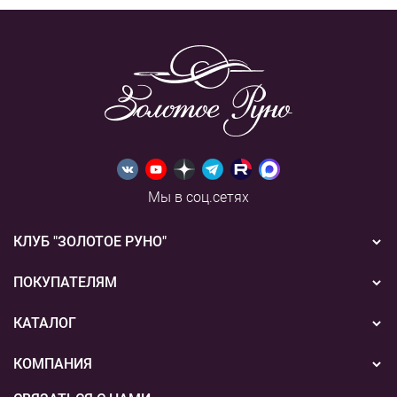
Мы в соц.сетях
КЛУБ "ЗОЛОТОЕ РУНО"
Новости
ПОКУПАТЕЛЯМ
Акции
Бонусная система
КАТАЛОГ
Конкурсы
Подарочные сертификаты
Вышивка
КОМПАНИЯ
События
Способы оплаты